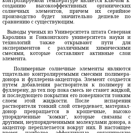
контролируемой температуре
является
ключом к
созданию
высокоэффективных
органических
солнечных элементов, причем их серийное
производство будет значительно дешевле по
сравнению с существующим
.
Выводы ученых из
Университета штата Северная
Каролина
и
Гонконгского университета
науки и
технологий
также
открывают пути для
экспериментов с различными
химическими
смесями
, которые составляют
активные
слои
элемента
.
Полимерные
солнечные элементы являются
тщательно контролируемыми
смесями
полимера-
донора
и фуллерена-акцептора
.
Элемент
создается
путем добавления
растворителя к полимеру
и
фуллерену
, до тех пор пока смесь не
станет
жидкой
,
и последующего
покрытия его
поверхности тонким
слоем этой
жидкости
.
После
испарения
растворителя
тонкий слой
отвердевает
,
материал-
донор
превращается
в
крошечные
,
высоко
упорядоченные
"
комки", которые связаны
с
другими
,
неупорядоченными
молекулами донора,
а
акцептор
переплетается
вокруг них
.
В настоящее
время
наиболее эффективные
органические