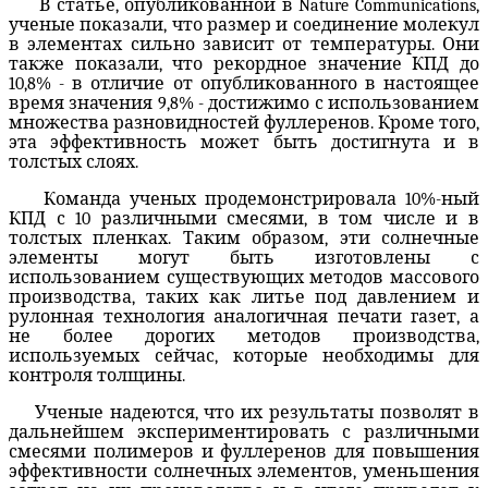
В статье, опубликованной
в
Nature
Communications,
ученые показали, что
размер
и соединение молекул
в элементах
сильно зависит от температуры
.
Они
также показали, что
рекордное значение
КПД до
10,8
%
-
в отличие от
опубликованного
в настоящее
время значения
9,8%
-
достижимо
с использованием
множества разновидностей
фуллеренов
.
Кроме того,
эта
эффективность
может быть достигнута
и
в
толстых
слоях.
Команда
ученых продемонстрировала
10
%-ный
КПД
с
10 различными
смесями
, в том числе и
в
толстых пленках
.
Таким образом, эти
солнечные
элементы
могут
быть изготовлены с
использованием
существующих методов
массового
производства
, таких как литье под давлением и
рулонная технология аналогичная печати газет,
а
не
более дорогих
методов производства
,
используемых сейчас, которые необходимы для
контроля толщины
.
Ученые
надеются, что их результаты
позволят
в
дальнейшем
экспериментировать с различными
смесями
полимеров и фуллеренов
для
повышения
эффективности
солнечных элементов
,
уменьшения