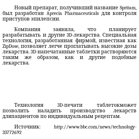
Новый препарат, получивший название Spritam,
был разработан Aprecia Pharmaceuticals для контроля
приступов эпилепсии.
Компания заявила, что планирует
разрабатывать и другие 3
D
-лекарства. Специальная
технология, разработанная фирмой, известная как
ZipDose, позволяет легче проглатывать высокие дозы
лекарства. 3D-напечатанные таблетки растворяются
таким же образом, как и другие подобные
лекарства.
Технология 3D
-
печати
таблеток
может
позволить
наладить
производство лекарств
для
пациентов
по индивидуальным рецептам.
Источник: http://www.bbc.com/news/technology-
33772692