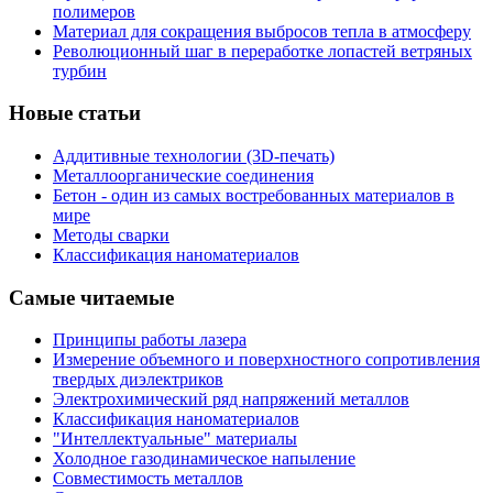
полимеров
Материал для сокращения выбросов тепла в атмосферу
Революционный шаг в переработке лопастей ветряных
турбин
Новые статьи
Аддитивные технологии (3D-печать)
Металлоорганические соединения
Бетон - один из самых востребованных материалов в
мире
Методы сварки
Классификация наноматериалов
Самые читаемые
Принципы работы лазера
Измерение объемного и поверхностного сопротивления
твердых диэлектриков
Электрохимический ряд напряжений металлов
Классификация наноматериалов
"Интеллектуальные" материалы
Холодное газодинамическое напыление
Совместимость металлов