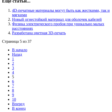
Еще статьи...
4D-печатные материалы могут быть как жесткими, так и
мягкими
Новый огнестойкий материал для оболочек кабелей
Физика электрического пробоя при уникально малых
расстояниях
Разработана цветная 3D-печать
Страница 5 из 37
В начало
Назад
1
2
3
4
5
6
7
8
9
10
Вперед
В конец