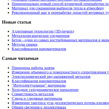
Принципиально новый способ вторичной переработки п
Материал для сокращения выбросов тепла в атмосферу
Революционный шаг в переработке лопастей ветряных т
Новые статьи
Аддитивные технологии (3D-печать)
Металлоорганические соединения
Бетон - один из самых востребованных материалов в мир
Методы сварки
Классификация наноматериалов
Самые читаемые
Принципы работы лазера
Измерение объемного и поверхностного сопротивления 
Электрохимический ряд напряжений металлов
Классификация наноматериалов
"Интеллектуальные" материалы
Холодное газодинамическое напыление
Совместимость металлов
Слюда и слюдяные материалы
Измерение тангенса угла диэлектрических потерь изоляц
Общие сведения о диэлектриках