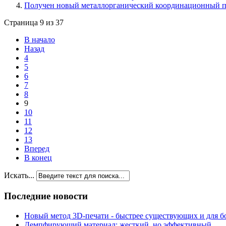
Получен новый металлорганический координационный п
Страница 9 из 37
В начало
Назад
4
5
6
7
8
9
10
11
12
13
Вперед
В конец
Искать...
Последние новости
Новый метод 3D-печати - быстрее существующих и для б
Демпфирующий материал: жесткий, но эффективный