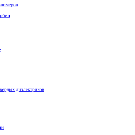
олимеров
урбин
е
твердых диэлектриков
ии