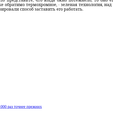
 представьте, что когда окно потемнело, то оно 
же обратимо термохромное, - зеленая технология, над
рировали способ заставить его работать.
000 раз точнее прежних