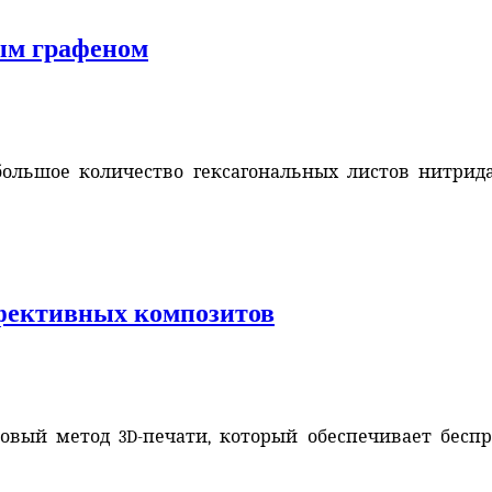
ым графеном
ебольшое количество гексагональных листов нитри
фективных композитов
овый метод 3D-печати, который обеспечивает бес