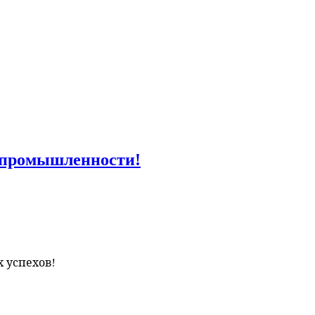
й промышленности!
 успехов!