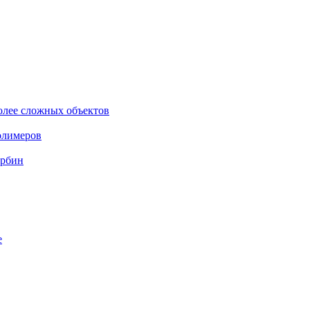
олее сложных объектов
олимеров
урбин
е