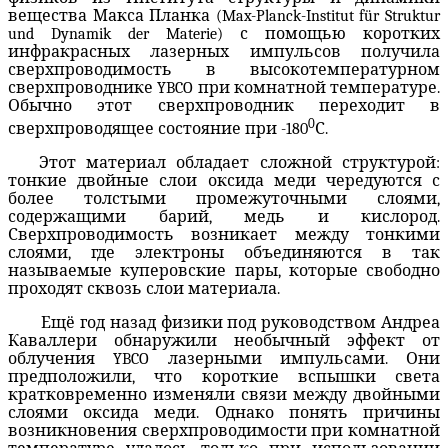
вещества Макса Планка (Max-Planck-Institut für Struktur
und Dynamik der Materie) с помощью коротких
инфракрасных лазерных импульсов получила
сверхпроводимость в высокотемпературном
сверхпроводнике YBCO при комнатной температуре.
Обычно этот сверхпроводник переходит в
0
сверхпроводящее состояние при -180
С.
Этот материал обладает сложной структурой:
тонкие двойные слои оксида меди чередуются с
более толстыми промежуточными слоями,
содержащими барий, медь и кислород.
Сверхпроводимость возникает между тонкими
слоями, где электроны объединяются в так
называемые куперовские пары, которые свободно
проходят сквозь слои материала.
Ещё год назад физики под руководством Андреа
Каваллери обнаружили необычный эффект от
облучения YBCO лазерными импульсами. Они
предположили, что короткие вспышки света
кратковременно изменяли связи между двойными
слоями оксида меди. Однако понять причины
возникновения сверхпроводимости при комнатной