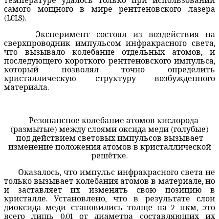
температуре удалось только при использовании
самого мощного в мире рентгеновского лазера
(LCLS).
Эксперимент состоял из воздействия на
сверхпроводник импульсом инфракрасного света,
что вызывало колебание отдельных атомов, и
последующего короткого рентгеновского импульса,
который позволял точно определить
кристаллическую структуру возбужденного
материала.
Резонансное колебание атомов кислорода
(размытые) между слоями оксида меди (голубые)
под действием световых импульсов вызывает
изменение положения атомов в кристаллической
решётке.
Оказалось, что импульс инфракрасного света не
только вызывает колебания атомов в материале, но
и заставляет их изменять свою позицию в
кристалле. Установлено, что в результате слои
диоксида меди становились толще на 2 пкм, это
всего лишь 0,01 от диаметра составляющих их