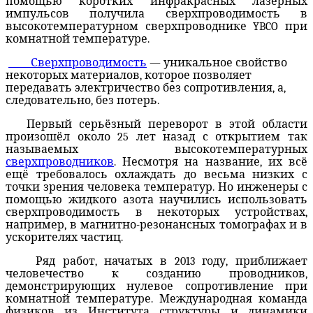
помощью коротких инфракрасных лазерных
импульсов получила сверхпроводимость в
высокотемпературном сверхпроводнике YBCO при
комнатной температуре.
Сверхпроводимость
— уникальное свойство
некоторых материалов, которое позволяет
передавать электричество без сопротивления, а,
следовательно, без потерь.
Первый серьёзный переворот в этой области
произошёл около 25 лет назад с открытием так
называемых высокотемпературных
сверхпроводников
. Несмотря на название, их всё
ещё требовалось охлаждать до весьма низких с
точки зрения человека температур. Но инженеры с
помощью жидкого азота научились использовать
сверхпроводимость в некоторых устройствах,
например, в магнитно-резонансных томографах и в
ускорителях частиц.
Ряд работ, начатых в 2013 году, приближает
человечество к созданию проводников,
демонстрирующих нулевое сопротивление при
комнатной температуре. Международная команда
физиков из Института структуры и динамики