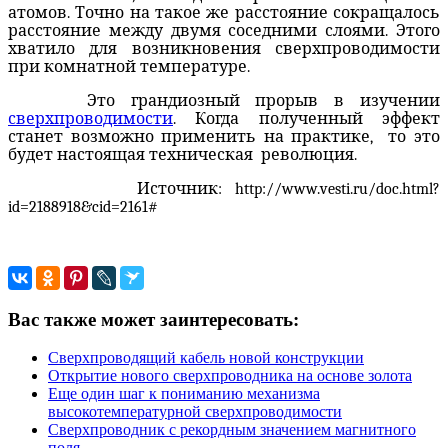
атомов. Точно на такое же расстояние сокращалось
расстояние между двумя соседними слоями. Этого
хватило для возникновения сверхпроводимости
при комнатной температуре.
Это грандиозный прорыв в изучении
сверхпроводимости
. Когда полученный эффект
станет возможно применить на практике,
то это
будет настоящая техническая
революция.
Источник: http://www.vesti.ru/doc.html?
id=2188918&cid=2161#
Вас также может заинтересовать:
Сверхпроводящий кабель новой конструкции
Открытие нового сверхпроводника на основе золота
Еще один шаг к пониманию механизма
высокотемпературной сверхпроводимости
Сверхпроводник с рекордным значением магнитного
поля