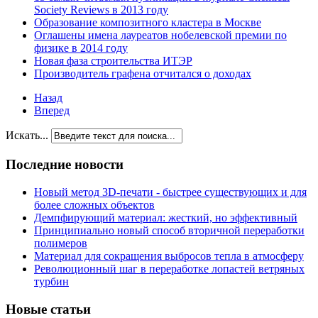
Society Reviews в 2013 году
Образование композитного кластера в Москве
Оглашены имена лауреатов нобелевской премии по
физике в 2014 году
Новая фаза строительства ИТЭР
Производитель графена отчитался о доходах
Назад
Вперед
Искать...
Последние новости
Новый метод 3D-печати - быстрее существующих и для
более сложных объектов
Демпфирующий материал: жесткий, но эффективный
Принципиально новый способ вторичной переработки
полимеров
Материал для сокращения выбросов тепла в атмосферу
Революционный шаг в переработке лопастей ветряных
турбин
Новые статьи