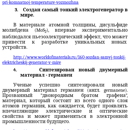
pri-komnatnoj-temperature-vozmozhna
3.
Создан самый тонкий электрогенератор в
мире.
В
материале
атомной
толщины,
дисульфиде
молибдена (MoS
), впервые
экспериментально
2
наблюдался
пьезоэлектрический эффект
,
что может
привести к разработке уникальных новых
устройств
.
http://www.worldofmaterials.ru/160-sozdan-samyj-tonkij-
elektricheskij-generator-v-mire
4.
Синтезирован новый двумерный
материал - германен
Ученые
успешно
синтезировали
новый
двумерный
материал германен (англ.
germanene
)
.
Прозванный
“
двоюродным братом
графена
”,
материал
,
который
состоит из
всего одного
слоя
атомов германия
,
как ожидается,
будет
проявлять
впечатляющие
электрические и оптические
свойства
и
может
применяться в
электронной
промышленности будущего
.