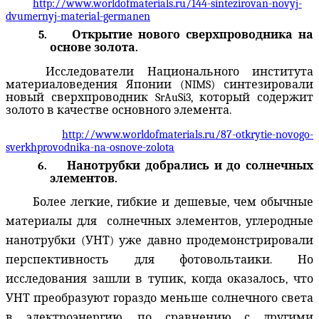
http://www.worldofmaterials.ru/144-sintezirovan-novyj-
dvumernyj-material-germanen
5.
Открытие нового сверхпроводника на
основе золота.
Исследователи Национального института
материаловедения Японии (NIMS) синтезировали
новый сверхпроводник SrAuSi3, который содержит
золото в качестве основного элемента.
http://www.worldofmaterials.ru/87-otkrytie-novogo-
sverkhprovodnika-na-osnove-zolota
6.
Нанотрубки добрались и до солнечных
элементов.
Более легкие
,
гибкие
и
дешевые, чем
обычные
материалы для
солнечных
элементов,
углеродные
нанотрубки
(
УНТ)
уже давно
продемонстрировали
перспективность для
фотовольтаики
.
Но
исследования зашли
в тупик
, когда
оказалось, что
УНТ преобразуют
гораздо
меньше солнечного света
в электроэнергию
, по сравнению с другими