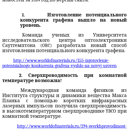
1.
Изготовление потенциального
конкурента графена вышло на новый
уровень.
Команда ученых
из Университета
исследовательского центра
оптоэлектроники
Саутгемптона
(
ORC)
разработала
новый способ
изготовления
потенциального конкурента
графена
.
http://www.worldofmaterials.ru/155-izgotovlenie-
potentsialnogo-konkurenta-grafena-vyshlo-na-novyj-uroven
2. Сверхпроводимость при комнатной
температуре возможна!
Международная команда физиков из
Института структуры и динамики вещества Макса
Планка с помощью коротких инфракрасных
лазерных импульсов получила сверхпроводимость
в высокотемпературном сверхпроводнике YBCO при
комнатной температуре.
http://www.worldofmaterials.ru/194-sverkhprovodimost-