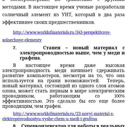
методами.
В настоящее время ученые
разработали
солнечный элемент из УНТ
, который
в два раза
эффективнее
своих предшественников
.
http://www.worldofmaterials.ru/143-perspektivnye-
solnechnye-elementy
7.
Станен – новый материал с
электропроводностью выше, чем у меди и
графена.
В настоящее время даже высокая
электропроводность меди начинает сдерживать
развитие компьютеров, несмотря на то, что она
используется на грани возможностей.
Теперь,
новый материал, состоящий из одного слоя атомов
олова, может стать первым в мире электрическим
проводником, работающим со 100%
эффективностью. Это сделало бы его еще более
проводящим, чем графен.
http://www.worldofmaterials.ru/23-novyj-material-s-
elektroprovodnostyu-vyshe-chem-u-medi-i-grafena
8.
Суперконденсатор для работы в реальных