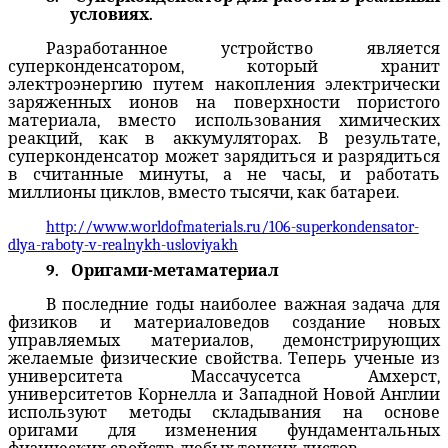
условиях.
Разработанное устройство является
суперконденсатором, который хранит
электроэнергию путем накопления электрически
заряженных ионов на поверхности пористого
материала, вместо использования химических
реакций, как в аккумуляторах. В результате,
суперконденсатор может зарядиться и разрядиться
в считанные минуты, а не часы, и работать
миллионы циклов, вместо тысячи, как батареи.
http://www.worldofmaterials.ru/106-superkondensator-
dlya-raboty-v-realnykh-usloviyakh
9.
Оригами-метаматериал
В
последние годы
наиболее важная задача
для
физиков и
материаловедов
создание
новых
управляемых материалов
, демонстрирующих
желаемые физические свойства
.
Теперь ученые из
университета Массачусетса Амхерст
,
университетов
Корнелла
и Западной
Новой Англии
используют
методы складывания на основе
оригами
для
изменения
фундаментальных