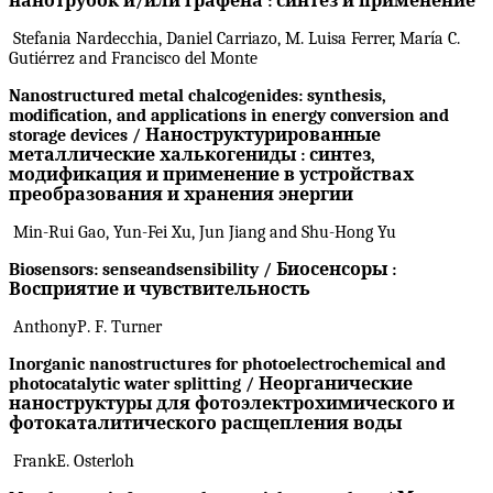
нанотрубок и/или графена : синтез и при
менение
Stefania Nardecchia, Daniel Carriazo, M. Luisa Ferrer, María C.
Gutiérrez and Francisco del Monte
Nanostructured metal chalcogenides: synthesis,
modification, and applications in energy conversion and
storage devices / Наноструктурированны
е
металлически
е
халькогенид
ы
: синтез,
модификация и при
менение
в устройств
ах
преобразования и хранения энергии
Min-Rui Gao, Yun-Fei Xu, Jun Jiang and Shu-Hong Yu
Biosensors
:
sense
and
sensibility
/ Биосенсоры :
Восприятие и чувствительность
Anthony
P
.
F
.
Turner
Inorganic
nanostructures
for
photoelectrochemical
and
photocatalytic
water
splitting
/ Неорганические
наноструктуры для фотоэлектрохимического и
фотокаталитического расщепления воды
Frank
E
.
Osterloh