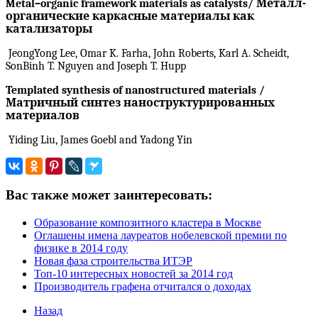
Metal
–
organic
framework
materials
as
catalysts
/ Металл-
органические каркасные материалы как
катализаторы
JeongYong Lee, Omar K. Farha, John Roberts, Karl A. Scheidt,
SonBinh T. Nguyen and Joseph T. Hupp
Templated synthesis of nanostructured materials /
Матричный
синтез наноструктурированных
материалов
Yiding Liu, James Goebl and Yadong Yin
Вас также может заинтересовать:
Образование композитного кластера в Москве
Оглашены имена лауреатов нобелевской премии по
физике в 2014 году
Новая фаза строительства ИТЭР
Топ-10 интересных новостей за 2014 год
Производитель графена отчитался о доходах
Назад