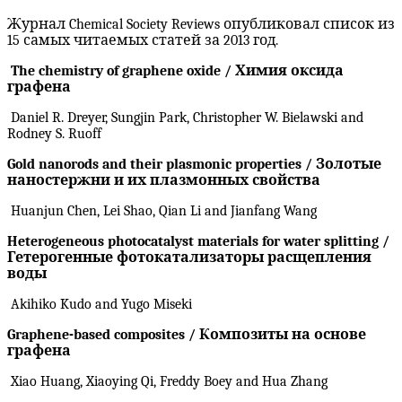
Журнал Chemical Society Reviews опубликовал список из
15 самых читаемых статей за 2013 год.
The chemistry of graphene oxide /
Химия
оксида
графена
Daniel R. Dreyer, Sungjin Park, Christopher W. Bielawski and
Rodney S. Ruoff
Gold nanorods and their plasmonic properties / Золотые
наностержни и их плазмонных свойства
Huanjun Chen, Lei Shao, Qian Li and Jianfang Wang
Heterogeneous photocatalyst materials for water splitting /
Гетерогенные фотокатализатор
ы
расщепления
воды
Akihiko Kudo and Yugo Miseki
Graphene-based composites /
Композиты
на
основе
графена
Xiao Huang, Xiaoying Qi, Freddy Boey and Hua Zhang