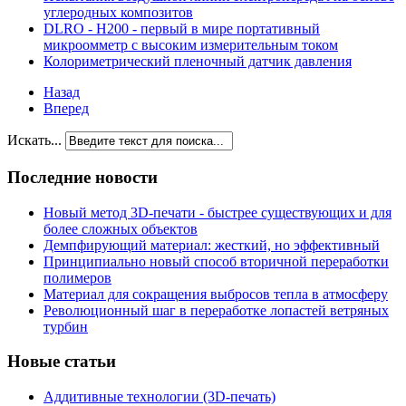
углеродных композитов
DLRO - H200 - первый в мире портативный
микроомметр с высоким измерительным током
Колориметрический пленочный датчик давления
Назад
Вперед
Искать...
Последние новости
Новый метод 3D-печати - быстрее существующих и для
более сложных объектов
Демпфирующий материал: жесткий, но эффективный
Принципиально новый способ вторичной переработки
полимеров
Материал для сокращения выбросов тепла в атмосферу
Революционный шаг в переработке лопастей ветряных
турбин
Новые статьи
Аддитивные технологии (3D-печать)