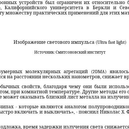
ронных устройств был ограничен их относительно 
T), Калифорнийского университета в Беркли и Се
огу множеству практических применений для этих ма
Изображение светового импульса (Ultra fast light)
Источник: Смитсоновский институт
мерных молекулярных агрегаций (2DMA) явилось 
я на расстоянии нескольких нанометров, снижает вре
ычных свойств, благодаря чему они были использ
ом, при комнатной температуре. Другие методы его 
е может оказывать близкий лист металла на излучени
ипах - которые являются аналогом полупроводнико
стро включать и выключать», - пояснил Николас X. Фан
дложка, время задержки излучения света снижается с 