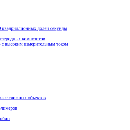
20 квадриллионных долей секунды
углеродных композитов
 с высоким измерительным током
олее сложных объектов
олимеров
урбин