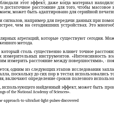
юдали этот эффект, даже когда материал находился
достаточное расстояние для того, чтобы массовое
маем, может быть адаптировано для серийной печати»,
и сигналов, например для передачи данных при помощ
быстрее, чем на сегодняшних устройствах. Это много
лярных агрегаций, которые существуют сегодня. Мо
женного метода.
а который столь существенно влияет точное расстоя
ых измерительных инструментов. «Интенсивность в
тим измерить расстояние между поверхностями», - поя
ется, одним из следующих этапов исследования запл
ла, поскольку до сих пор в тестах использовались т
я, включают определение сроков полезного использов
, использующего найденный эффект, может быть произв
f the National Academy of Sciences».
w-approach-to-ultrafast-light-pulses-discovered