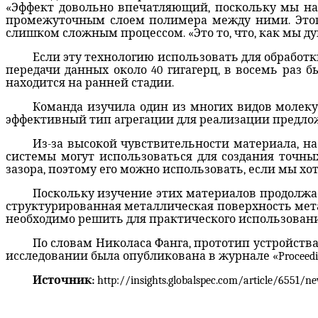
«Эффект довольно впечатляющий, поскольку мы набл
промежуточным слоем полимера между ними. Этого 
слишком сложным процессом. «Это то, что, как мы ду
Если эту технологию использовать для обработк
передачи данных около 40 гигагерц, в восемь раз 
находится на ранней стадии.
Команда изучила один из многих видов молеку
эффективный тип агрегации для реализации предло
Из-за высокой чувствительности материала, н
системы могут использоваться для создания точн
зазора, поэтому его можно использовать, если мы хо
Поскольку изучение этих материалов продолжа
структурированная металлическая поверхность метал
необходимо решить для практического использовани
По словам Николаса Фанга, прототип устройства
исследовании была опубликована в журнале «Proceedings o
Источник:
http://insights.globalspec.com/article/6551/ne