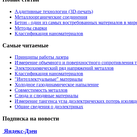
Аддитивные технологии (3D-печать)
Металлоорганические соединения
Бетон - один из самых востребованных материалов в мир
Методы сварки
Классификация наноматериалов
Самые читаемые
Принципы работы лазера
Измерение объемного и поверхностного сопротивления 
Электрохимический ряд напряжений металлов
Классификация наноматериалов
"Интеллектуальные" материалы
Холодное газодинамическое напыление
Совместимость металлов
Слюда и слюдяные материалы
Измерение тангенса угла диэлектрических потерь изоляц
Общие сведения о диэлектриках
Подписка на новости
Яндекс-Дзен