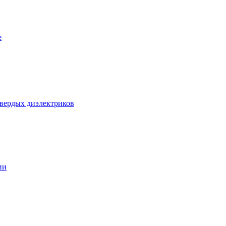
е
твердых диэлектриков
ии