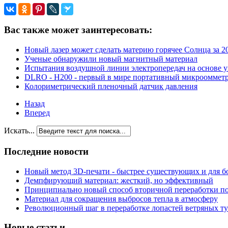
Вас также может заинтересовать:
Новый лазер может сделать материю горячее Солнца за 
Ученые обнаружили новый магнитный материал
Испытания воздушной линии электропередач на основе 
DLRO - H200 - первый в мире портативный микроомметр
Колориметрический пленочный датчик давления
Назад
Вперед
Искать...
Последние новости
Новый метод 3D-печати - быстрее существующих и для б
Демпфирующий материал: жесткий, но эффективный
Принципиально новый способ вторичной переработки п
Материал для сокращения выбросов тепла в атмосферу
Революционный шаг в переработке лопастей ветряных т
Новые статьи