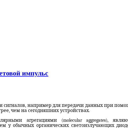
етовой импульс
и сигналов, например для передачи данных при помощ
трее, чем на сегодняшних устройствах.
рными агрегациями (molecular aggregates), явл
м у обычных органических светоизлучающих диодо