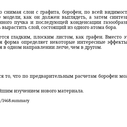
 снимая слои с графита, борофен, по всей видимости
е модели, как он должен выглядеть, а затем синте
ного пучка и последующей конденсации газообразн
ь вырастить слой, состоящий из одного атома бора.
тся гладким, плоским листом, как графен. Вместо 
ая форма определяет некоторые интересные эффекты
 в одном направлении легче, чем в другом.
я то, что по предварительным расчетам борофен мо
ейшим изучением нового материала.
7/1468.summary