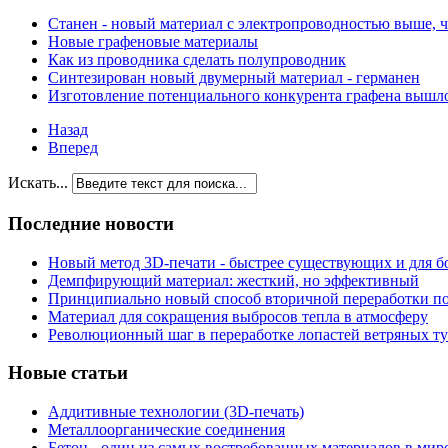
Станен - новый материал с электропроводностью выше, ч
Новые графеновые материалы
Как из проводника сделать полупроводник
Синтезирован новый двумерный материал - германен
Изготовление потенциального конкурента графена вышл
Назад
Вперед
Искать...
Последние новости
Новый метод 3D-печати - быстрее существующих и для б
Демпфирующий материал: жесткий, но эффективный
Принципиально новый способ вторичной переработки п
Материал для сокращения выбросов тепла в атмосферу
Революционный шаг в переработке лопастей ветряных т
Новые статьи
Аддитивные технологии (3D-печать)
Металлоорганические соединения
Бетон - один из самых востребованных материалов в мир