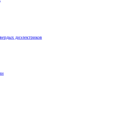
твердых диэлектриков
ии