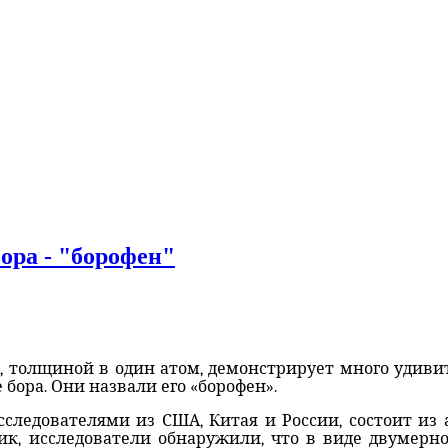
ора - "борофен"
 толщиной в один атом, демонстрирует много удивит
бора. Они назвали его «борофен».
ледователями из США, Китая и России, состоит из а
ик, исследователи обнаружили, что в виде двумерн