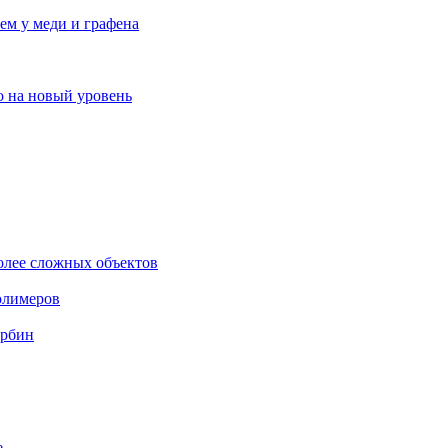
ем у меди и графена
о на новый уровень
олее сложных объектов
олимеров
урбин
е