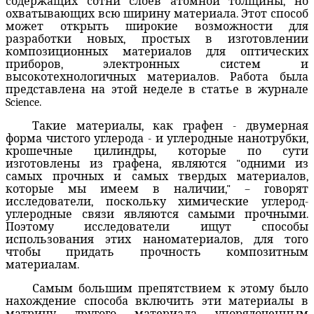
содержащих сотни слоев атомной толщины, но
охватывающих всю ширину материала. Этот способ
может открыть широкие возможности для
разработки новых, простых в изготовлении
композиционных материалов для оптических
приборов, электронных систем и
высокотехнологичных материалов. Работа была
представлена на этой неделе в статье в журнале
Science.
Такие материалы, как графен - двумерная
форма чистого углерода - и углеродные нанотрубки,
крошечные цилиндры, которые по сути
изготовлены из графена, являются "одними из
самых прочных и самых твердых материалов,
которые мы имеем в наличии," – говорят
исследователи, поскольку химические углерод-
углеродные связи являются самыми прочными.
Поэтому исследователи ищут способы
использования этих наноматериалов, для того
чтобы придать прочность композитным
материалам.
Самым большим препятствием к этому было
нахождение способа включить эти материалы в
матрицу другого материала упорядоченным