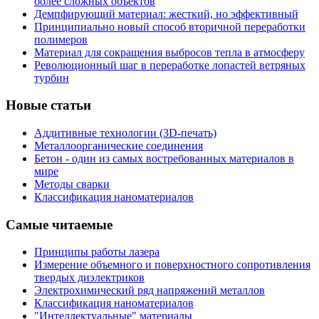
более сложных объектов
Демпфирующий материал: жесткий, но эффективный
Принципиально новый способ вторичной переработки
полимеров
Материал для сокращения выбросов тепла в атмосферу
Революционный шаг в переработке лопастей ветряных
турбин
Новые статьи
Аддитивные технологии (3D-печать)
Металлоорганические соединения
Бетон - один из самых востребованных материалов в
мире
Методы сварки
Классификация наноматериалов
Самые читаемые
Принципы работы лазера
Измерение объемного и поверхностного сопротивления
твердых диэлектриков
Электрохимический ряд напряжений металлов
Классификация наноматериалов
"Интеллектуальные" материалы