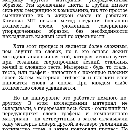
образом. Эти крошечные листы и трубки имеют
сильную тенденцию к комкованию, так что простое
смешивание их в жидкой смоле не работает.
Команда MIT искала метод создания большого
количества слоев, уложенных совершенно
упорядоченным образом, без необходимости
накладывать каждый слой по отдельности.
Хотя этот процесс и является более сложным,
чем звучит на словах, но в его основе лежит
методика аналогичная той, которая используется
при создании сверхпрочных лезвий стальных
мечей и слоеного теста. Материал - будь то сталь,
тесто, или графен - наносится с помощью плоских
слоев. Затем материал сгибается и плоский слой
наносится снова и снова. При каждом сгибе
количество слоев удваивается.
Но на наноуровне это работает немного по-
другому. В этом исследовании материал не
складывали, а перерезали весь блок - состоящий из
чередующихся слоев графена и композитного
материала - на четвертинки, а затем складывали
одну четверть поверх другой, вчетверо увеличивая
количество слоев, а затем повторяли процесс. Но