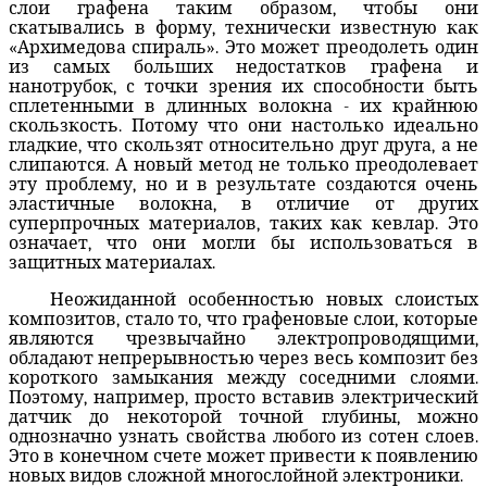
слои графена таким образом, чтобы они
скатывались в форму, технически известную как
«Архимедова спираль». Это может преодолеть один
из самых больших недостатков графена и
нанотрубок, с точки зрения их способности быть
сплетенными в длинных волокна - их крайнюю
скользкость. Потому что они настолько идеально
гладкие, что скользят относительно друг друга, а не
слипаются. А новый метод не только преодолевает
эту проблему, но и в результате создаются очень
эластичные волокна, в отличие от других
суперпрочных материалов, таких как кевлар. Это
означает, что они могли бы использоваться в
защитных материалах.
Неожиданной особенностью новых слоистых
композитов, стало то, что графеновые слои, которые
являются чрезвычайно электропроводящими,
обладают непрерывностью через весь композит без
короткого замыкания между соседними слоями.
Поэтому, например, просто вставив электрический
датчик до некоторой точной глубины, можно
однозначно узнать свойства любого из сотен слоев.
Это в конечном счете может привести к появлению
новых видов сложной многослойной электроники.