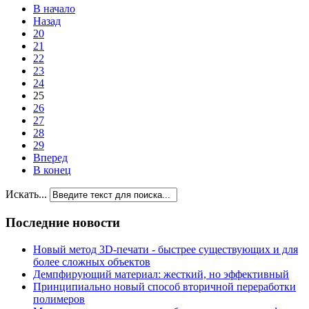
В начало
Назад
20
21
22
23
24
25
26
27
28
29
Вперед
В конец
Искать...
Последние новости
Новый метод 3D-печати - быстрее существующих и для
более сложных объектов
Демпфирующий материал: жесткий, но эффективный
Принципиально новый способ вторичной переработки
полимеров