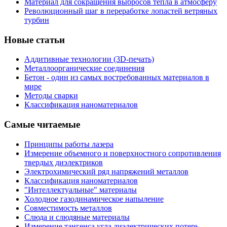
Материал для сокращения выбросов тепла в атмосферу
Революционный шаг в переработке лопастей ветряных
турбин
Новые статьи
Аддитивные технологии (3D-печать)
Металлоорганические соединения
Бетон - один из самых востребованных материалов в
мире
Методы сварки
Классификация наноматериалов
Самые читаемые
Принципы работы лазера
Измерение объемного и поверхностного сопротивления
твердых диэлектриков
Электрохимический ряд напряжений металлов
Классификация наноматериалов
"Интеллектуальные" материалы
Холодное газодинамическое напыление
Совместимость металлов
Слюда и слюдяные материалы
Измерение тангенса угла диэлектрических потерь