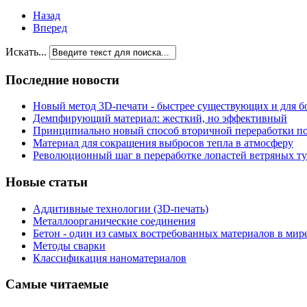
Назад
Вперед
Искать...
Последние новости
Новый метод 3D-печати - быстрее существующих и для б
Демпфирующий материал: жесткий, но эффективный
Принципиально новый способ вторичной переработки п
Материал для сокращения выбросов тепла в атмосферу
Революционный шаг в переработке лопастей ветряных т
Новые статьи
Аддитивные технологии (3D-печать)
Металлоорганические соединения
Бетон - один из самых востребованных материалов в мир
Методы сварки
Классификация наноматериалов
Самые читаемые