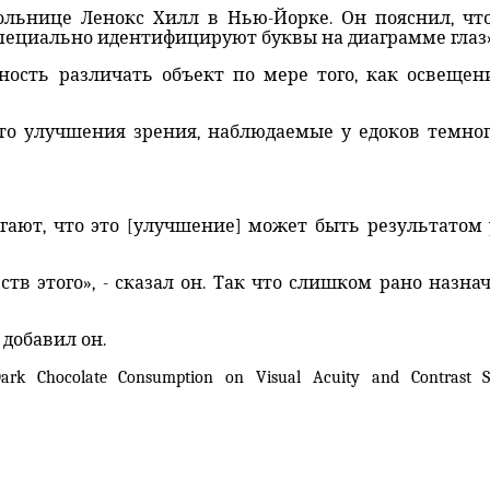
ольнице Ленокс Хилл в Нью-Йорке. Он пояснил, ч
«специально идентифицируют буквы на диаграмме глаз»
бность различать объект по мере того, как освещен
что улучшения зрения, наблюдаемые у едоков темно
лагают, что это [улучшение] может быть результато
тв этого», - сказал он. Так что слишком рано назна
 добавил он.
ark Chocolate Consumption on Visual Acuity and Contrast S