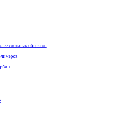
олее сложных объектов
олимеров
урбин
е