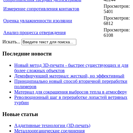
Просмотров:
Измерение сопротивления контактов
5401
Просмотров:
Оценка увлажненности изоляции
6812
Просмотров:
Анализ процесса отверждения
6108
Искать...
Последние новости
Новый метод 3D-печати - быстрее существующих и для
более сложных объектов
Демпфирующий материал: жесткий, но эффективный
Принципиально новый способ вторичной переработки
полимеров
Материал для сокращения выбросов тепла в атмосферу
Революционный шаг в переработке лопастей ветряных
турбин
Новые статьи
Аддитивные технологии (3D-печать)
Металлоорганические соединения