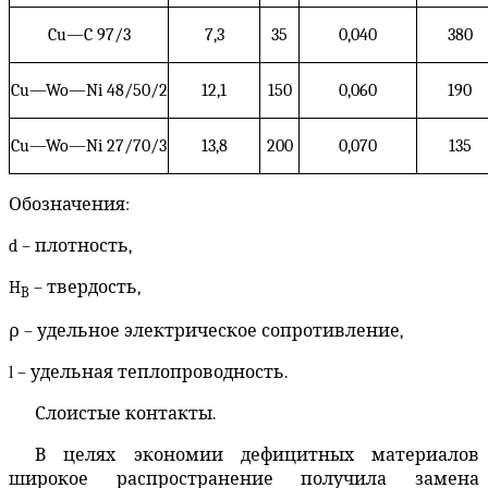
Cu—C
97/3
7,3
35
0,04
0
380
Cu—Wo—Ni
48/50/2
12,1
150
0,060
190
Cu—Wo—
N
i
27/70/3
13,8
200
0,070
135
Обозначения:
d
– плотность,
H
– твердость,
B
ρ – удельное электрическое сопротивление,
l
– удельная теплопроводность.
Слоистые контакты.
В целях экономии дефицитных материалов
широкое распространение получила замена