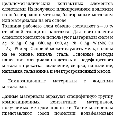
цельнометаллических контактных элементов
слоистыми. Их получают плакированием подложки
из
неблагородного металла, благородным металлом
или материалом на его основе.
Толщина рабочего слои обычно составляет 2—50 %
от общей толщины контакта. Для изготовления
слоистых контактов используют материалы систем
Ag
—
Ni
,
Ag
—
С,
Ag
—
CdO
,
Ag
—
CuO
,
Ag
—
Ni
—
C
,
Ag
—
W
(
Mo
),
Cu
—
Ag
—
W
и др. Основой может служить мель, сплавы
на ее основе, никель, сталь. Основные методы
нанесения материала на деталь из недефицитного
металла: прокатка, волочение, сварка, напыление,
наплавка, гальваника и электроэрозионный метод.
Композиционные материалы с жидкими
металлами.
Данные материалы образуют специфичную группу
композиционных контактных материалов,
получаемых методом пропитки. Такие материалы
представляют собой пористый вольфрамовый