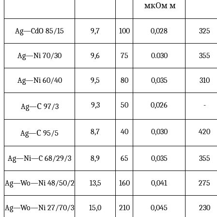
мкОм м
Ag—CdO
85/15
9,7
100
0,028
325
Ag—Ni
70/30
9,6
75
0.030
355
Ag—Ni
60/40
9,5
80
0,035
310
9,3
50
0,026
-
Ag—
С 97/3
8,7
40
0,030
420
Ag—
С 95/5
Ag—Ni—C
68/29/3
8,9
65
0,035
355
Ag—Wo—Ni
48/50/2
13,5
160
0,041
275
Ag—Wo—Ni
27/70/3
15,0
210
0,045
230