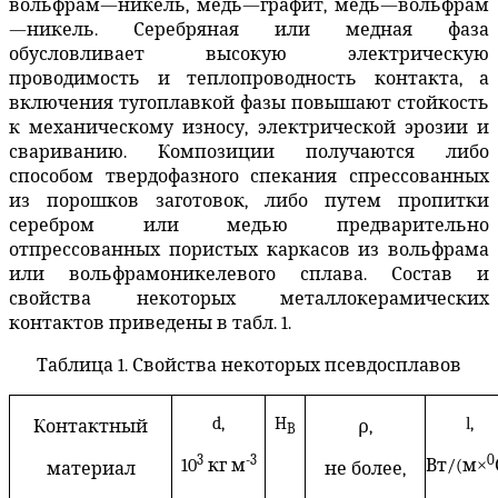
вольфрам—никель, медь—графит, медь—вольфрам
—никель. Серебряная или медная фаза
обусловливает высокую электрическую
проводимость и теплопроводность контакта, а
включения тугоплавкой фазы повышают стойкость
к механическому износу, электрической эрозии и
свариванию. Композиции получаются либо
способом твердофазного спекания спрессованных
из порошков заготовок, либо путем пропитки
серебром или медью предварительно
отпрессованных пористых каркасов из вольфрама
или вольфрамоникелевого сплава. Состав и
свойства некоторых металлокерамических
контактов приведены в табл. 1.
Таблица 1. Свойства некоторых псевдосплавов
d,
H
l
,
Контактный
ρ,
B
3
-3
0
10
кг м
Вт
/(
м
×
материал
не более,