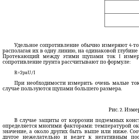
Удельное сопротивление обычно измеряют 4-то
располагая их в одну линию, на одинаковой глубине
Протекающий между этими щупами ток
I
измер
сопротивление грунта рассчитывают по формуле:
R
=2
p
aU
/
I
При необходимости измерить очень малые токи
случае пользуются щупами большего размера.
Рис. 2. Изм
В случае защиты от коррозии подземных конс
определяется многими факторами: температурой ок
значение, а около других быть выше или ниже. Со
другое нежелательно и ведет к негативным по