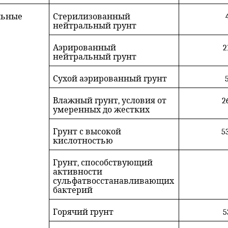
льные
Стерилизованный
нейтральный грунт
Аэрированный
2
нейтральный грунт
Сухой аэрированный грунт
5
Влажный грунт, условия от
2
умеренных до жестких
Грунт с высокой
53
кислотностью
Грунт, способствующий
активности
сульфатвосстанавливающих
бактерий
Горячий грунт
5