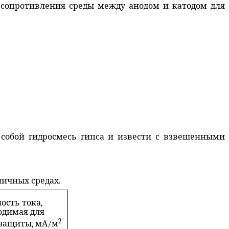
 сопротивления среды между анодом и катодом для
 собой гидросмесь гипса и извести с взвешенными
личных средах.
ость тока,
одимая для
2
 защиты, мА/м