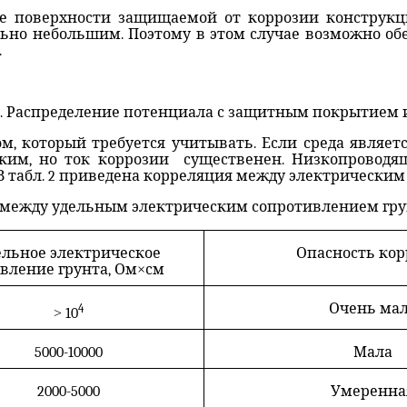
е поверхности защищаемой от коррозии конструкц
ьно небольшим. Поэтому в этом случае возможно об
.
 1. Распределение потенциала с защитным покрытием и
, который требуется учитывать. Если среда являетс
ким, но ток коррозии
существенен. Низкопроводя
В табл. 2 приведена корреляция между электрическим
я между удельным электрическим сопротивлением гру
ельное электрическое
Опасность кор
вление грунта, Ом
×
см
Очень ма
4
>
10
5000-10000
Мала
2000-5000
Умеренна