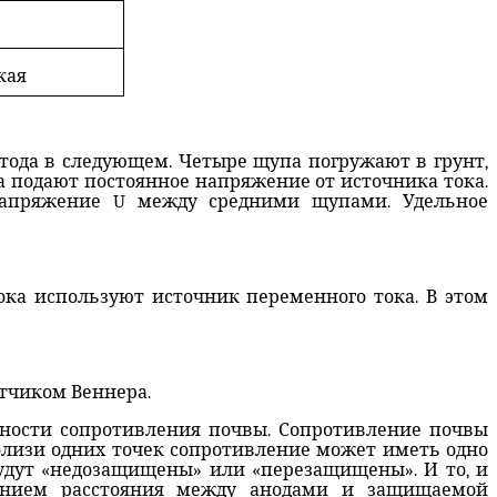
кая
етода в следующем. Четыре щупа погружают в грунт,
а подают постоянное напряжение от источника тока.
напряжение
U
между средними щупами. Удельное
ока используют источник переменного тока. В этом
атчиком Веннера.
дности сопротивления почвы. Сопротивление почвы
близи одних точек сопротивление может иметь одно
будут «недозащищены» или «перезащищены». И то, и
чением расстояния между анодами и защищаемой