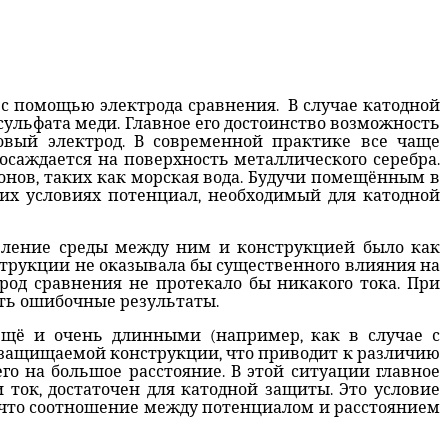
 с помощью электрода сравнения.
В случае катодной
ульфата меди. Главное его достоинство возможность
вый электрод. В современной практике все чаще
осаждается на поверхность металлического серебра.
онов, таких как морская вода. Будучи помещённым в
ких условиях потенциал, необходимый для катодной
вление среды между ним и конструкцией было как
струкции не оказывала бы существенного влияния на
род сравнения не протекало бы никакого тока. При
ать ошибочные результаты.
 ещё и очень длинными (например, как в случае с
в защищаемой конструкции, что приводит к различию
его на большое расстояние. В этой ситуации главное
 ток, достаточен для катодной защиты. Это условие
 что соотношение между потенциалом и расстоянием