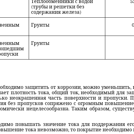
Теплообменники с водой
5
(трубы и решетки без
содержания железа)
твенным
Грунты
0
твенным
Грунты
рошедшим
ропуски
обходимо защитить от коррозии, можно уменьшить, 
ет плотность тока, общий ток, необходимый для защ
лько неокрашенная часть поверхности и пропуски.
ия без пропусков сопряжено с огромным повышением
мически нецелесообразна. Таким образом, существ
одимо повышать значение тока для поддержания ег
овышение тока невозможно, то покрытие необходимо 