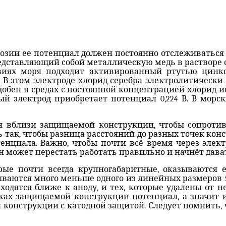
озии ее потенциал должен постоянно отслеживаться
ставляющий собой металлическую медь в растворе с
виях моря подходит активированный ртутью цинко
В этом электроде хлорид серебра электролитически 
обен в средах с постоянной концентрацией хлорид-и
й электрод приобретает потенциал 0,224 В. В морс
ия вблизи защищаемой конструкции, чтобы сопроти
 так, чтобы разница расстояний до разных точек кон
енциала. Важно, чтобы почти всё время через элект
н может перестать работать правильно и начнёт дав
рые почти всегда крупногабаритные, оказываются
зываются много меньше одного из линейных размеро
одятся ближе к аноду, и тех, которые удалены от н
ках защищаемой конструкции потенциал, а значит и
 конструкции с катодной защитой. Следует помнить,