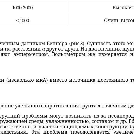
1000-2000
Высокая
<
1000
Очень высо
чечным датчиком Веннера (рис.3). Сущность этого м
 и на расстоянии
а
друг от друга. На два внешних щуп
яют амперметром. Вольтметром же измеряется 
 (несколько мкА) вместо источника постоянного т
ерение удельного сопротивления грунта 4-точечным д
трукций проблемы могут возникать из-за неодноро
ружающей среды, увлажненностью, составом и др. В
ответственно, и участки защищаемых конструкций 
следствиям. Эта проблема преодолевается увели