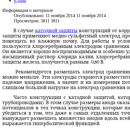
E-mail
Информация о материале
Опубликовано: 11 ноября 2014
11 ноября 2014
Просмотров: 3811
3811
В случае
катодной защиты
конструкций от корр
защиты применяют медно-сульфатный электрод, пред
помещать во влажную почву. Для работы в усло
пользуются хлорсеребряным электродом сравнения. 
Он является хорошо воспроизводимым и особенно уд
насыщенный раствор хлорида калия, хлорсеребряны
защиты железа, получается равным -0,80 В.
Рекомендуется размешать электрод сравнен
можно меньше. Эти электроды стараются разместить
падение напряжения, а значит и на измерения пот
слишком большой нагрузке на электрод сравнения о
Часто конструкции с катодной защитой, кото
трубопроводами). В этом случае размеры анода ока
потенциалов в тех точках конструкции, которые нах
убедиться в том, что даже в самых отдаленных точ
вынуждает размешать множество анодов вдоль всей
выражается гиперболической функцией.