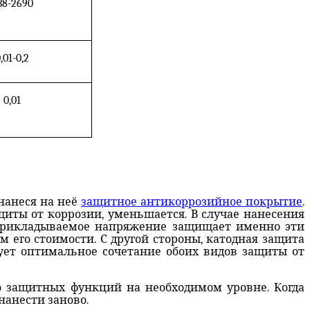
38-2690
,01-0,2
0,01
нанеся на неё
защитное антикоррозийное покрытие
.
иты от коррозии, уменьшается. В случае нанесения
 Прикладываемое напряжение защищает именно эти
 его стоимости. С другой стороны, катодная защита
ует оптимальное сочетание обоих видов защиты от
о защитных функций на необходимом уровне. Когда
нанести заново.