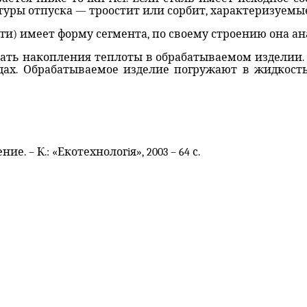
ктуры отпуска — троостит или сорбит, характеризуем
и) имеет форму сегмента, по своему строению она ан
жать накопления теплоты в обрабатываемом изделии.
ах. Обрабатываемое изделие погружают в жидкость
ие. – К.: «Екотехнолог
i
я», 2003 – 64 с.