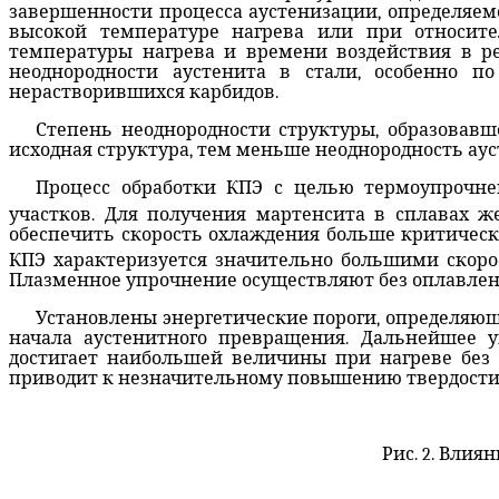
завершенности процесса аустенизации, определяемо
высокой температуре нагрева или при относит
температуры нагрева и времени воздействия в р
неоднородности аустенита в стали, особенно п
нерастворившихся карбидов.
Степень неоднородности структуры, образовавш
исходная структура, тем меньше неоднородность аус
Процесс обработки КПЭ с целью термоупрочне
участков. Для получения мартенсита в сплавах ж
обеспечить скорость охлаждения больше критическо
КПЭ характеризуется значительно большими скоро
Плазменное упрочнение осуществляют без оплавлени
Установлены энергетические пороги, определяющ
начала аустенитного превращения. Дальнейшее у
достигает наибольшей величины при нагреве без
приводит к незначительному повышению твердости,
Рис. 2. Вли