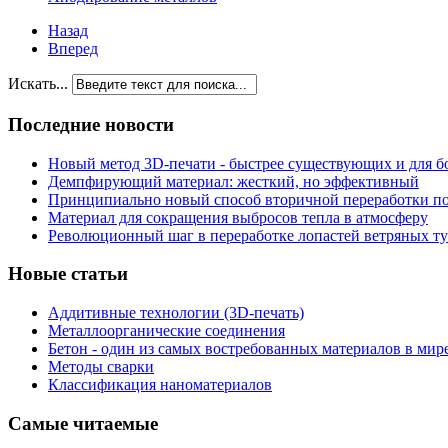
Назад
Вперед
Искать...
Последние новости
Новый метод 3D-печати - быстрее существующих и для б
Демпфирующий материал: жесткий, но эффективный
Принципиально новый способ вторичной переработки п
Материал для сокращения выбросов тепла в атмосферу
Революционный шаг в переработке лопастей ветряных т
Новые статьи
Аддитивные технологии (3D-печать)
Металлоорганические соединения
Бетон - один из самых востребованных материалов в мир
Методы сварки
Классификация наноматериалов
Самые читаемые