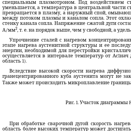
специальным плазмотроном. Под воздействием ст
уменьшается, а температура в центральной части сто
превращается в плазму, а наружный спой, омывающ
между потоком плазмы и каналом сопла. Этот охла
стенку канала сопла. Напряжение сжатой дуги составл
2
А/мм
, т. е. на порядок выше, чем у свободной, а уде
Упрочнение сталей с нагревом концентрирован
этапе нагрева аустенитной структуры и ее после
энергии, необходимой для перестройки кристаллич
осуществляется в интервале температур от Ас1нач д
область 1).
Вследствие высокой скорости нагрева диффузи
гранецентрированного куба аустенита могут не з
Также может происходить микроплавление границы ц
Рис. 1. Участок диаграммы
F
При обработке сварочной дугой скорость нагрева
область более высоких температур может достигать 