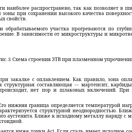
и наиболее распространено, так как позволяет в ши
 зоны при сохранении высокого качества поверхнос
х свойств.
обрабатываемого участка прогреваются по глубин
роение. В зависимости от микроструктуры и микротве
Рис. 3. Схема строения ЗТВ при плазменном упрочнени
при закалке с оплавлением. Как правило, зона опл
я структурная составляющая — мартенсит, карбид
происходит, нет пор и шлаковых включений. При
Его нижняя граница определяется температурой нагре
характеризуется структурной неоднородностью. Бли
го аустенита. Ближе к исходному металлу наряду с
ктоидной.
вается ниже точки Ас1. Если сталь имеет исходное со