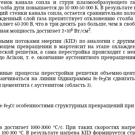
енок канала сопла и струи плазмообразующего газ
лба дуги повышается до 10 000-50 000 К. В результат
ий стенки канала сопла, остается сравнительно хол
жденный слой газа препятствует отклонению столба 
яет 60-200 В, что в три-десять раз больше, чем в своб
6
2
льная мощность достигает 2
×
10
Вт/см
.
ными потоками энергии (КПЭ) по аналогии с други
дующем превращении в мартенсит на этапе охлажден
еской решетки, а сама перестройка происходит с н
о Ас1кон, т. е. окончание аустенитного превращения
онные процессы перестройки решетки объемно-цент
аканчиваться на линии
GS
диаграммы
Fe
-
Fe
C
и сдвигать
3
ементита с аустенитом (область 3).
e
-
Fe
C
с особенностями структурных превращений при
3
 достигает 1000-3000 °С/с. При таких скоростях наг
100-300 °С. В результате нагрева КПЭ формируется с