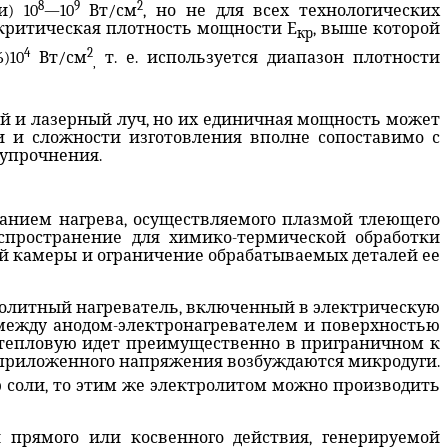
8
9
2
) 10
—10
Вт/см
, но не для всех технологических
 критическая плотность мощности Е
, выше которой
кр
4
2
)10
Вт/см
т. е. используется диапазон плотности
,
ный и лазерный луч, но их единичная мощность может
ти и сложности изготовления вполне сопоставимо с
 упрочнения.
ванием нагрева, осуществляемого плазмой тлеющего
распространение для химико-термической обработки
ой камеры и ограничение обрабатываемых деталей ее
ролитный нагреватель, включенный в электрическую
и между анодом-электронагревателем и поверхностью
в тепловую идет преимущественно в приграничном к
ем приложенного напряжения возбуждаются микродуги.
р соли, то этим же электролитом можно производить
 прямого или косвенного действия, генерируемой